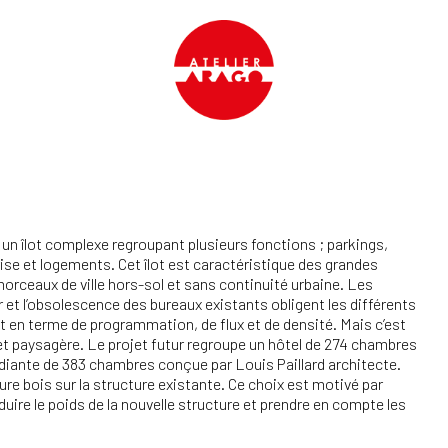
 un îlot complexe regroupant plusieurs fonctions ; parkings,
se et logements. Cet îlot est caractéristique des grandes
orceaux de ville hors-sol et sans continuité urbaine. Les
r et l’obsolescence des bureaux existants obligent les différents
ot en terme de programmation, de flux et de densité. Mais c’est
 et paysagère. Le projet futur regroupe un hôtel de 274 chambres
tudiante de 383 chambres conçue par Louis Paillard architecte.
ure bois sur la structure existante. Ce choix est motivé par
duire le poids de la nouvelle structure et prendre en compte les