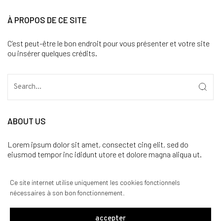
À PROPOS DE CE SITE
C’est peut-être le bon endroit pour vous présenter et votre site
ou insérer quelques crédits.
ABOUT US
Lorem ipsum dolor sit amet, consectet cing elit, sed do
eiusmod tempor inc ididunt utore et dolore magna aliqua ut.
CATÉGORIES
Ce site internet utilise uniquement les cookies fonctionnels
nécessaires à son bon fonctionnement.
Aucune catégorie
accepter