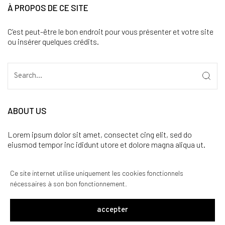
À PROPOS DE CE SITE
C’est peut-être le bon endroit pour vous présenter et votre site
ou insérer quelques crédits.
ABOUT US
Lorem ipsum dolor sit amet, consectet cing elit, sed do
eiusmod tempor inc ididunt utore et dolore magna aliqua ut.
CATÉGORIES
Ce site internet utilise uniquement les cookies fonctionnels
nécessaires à son bon fonctionnement.
Aucune catégorie
accepter