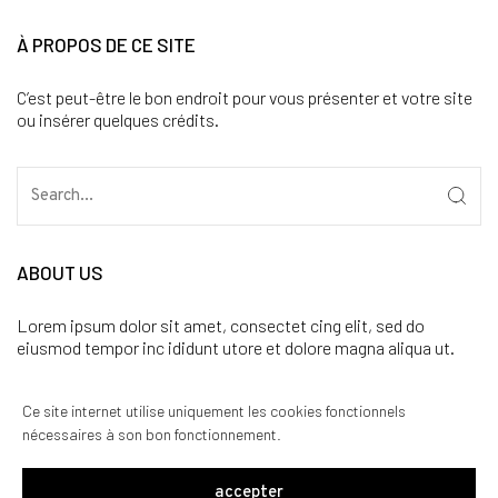
À PROPOS DE CE SITE
C’est peut-être le bon endroit pour vous présenter et votre site
ou insérer quelques crédits.
ABOUT US
Lorem ipsum dolor sit amet, consectet cing elit, sed do
eiusmod tempor inc ididunt utore et dolore magna aliqua ut.
CATÉGORIES
Ce site internet utilise uniquement les cookies fonctionnels
nécessaires à son bon fonctionnement.
Aucune catégorie
accepter