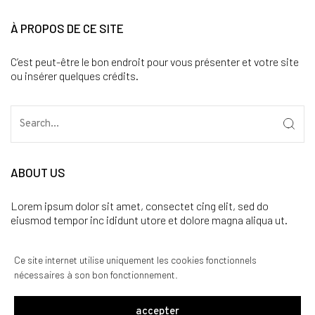
À PROPOS DE CE SITE
C’est peut-être le bon endroit pour vous présenter et votre site
ou insérer quelques crédits.
ABOUT US
Lorem ipsum dolor sit amet, consectet cing elit, sed do
eiusmod tempor inc ididunt utore et dolore magna aliqua ut.
CATÉGORIES
Ce site internet utilise uniquement les cookies fonctionnels
nécessaires à son bon fonctionnement.
Aucune catégorie
accepter