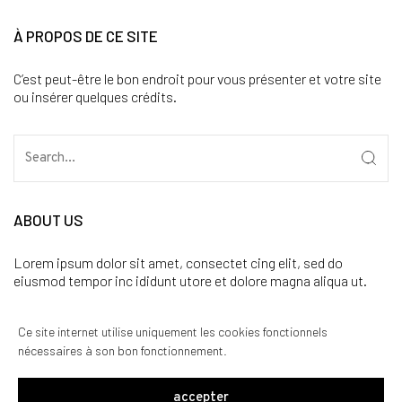
À PROPOS DE CE SITE
C’est peut-être le bon endroit pour vous présenter et votre site
ou insérer quelques crédits.
ABOUT US
Lorem ipsum dolor sit amet, consectet cing elit, sed do
eiusmod tempor inc ididunt utore et dolore magna aliqua ut.
CATÉGORIES
Ce site internet utilise uniquement les cookies fonctionnels
nécessaires à son bon fonctionnement.
Aucune catégorie
accepter