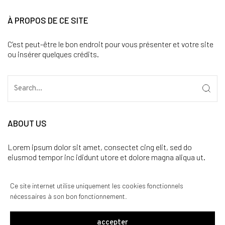
À PROPOS DE CE SITE
C’est peut-être le bon endroit pour vous présenter et votre site
ou insérer quelques crédits.
ABOUT US
Lorem ipsum dolor sit amet, consectet cing elit, sed do
eiusmod tempor inc ididunt utore et dolore magna aliqua ut.
CATÉGORIES
Ce site internet utilise uniquement les cookies fonctionnels
nécessaires à son bon fonctionnement.
Aucune catégorie
accepter