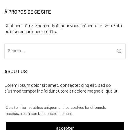
À PROPOS DE CE SITE
C’est peut-être le bon endroit pour vous présenter et votre site
ou insérer quelques crédits.
ABOUT US
Lorem ipsum dolor sit amet, consectet cing elit, sed do
eiusmod tempor inc ididunt utore et dolore magna aliqua ut.
CATÉGORIES
Ce site internet utilise uniquement les cookies fonctionnels
nécessaires à son bon fonctionnement.
Aucune catégorie
accepter