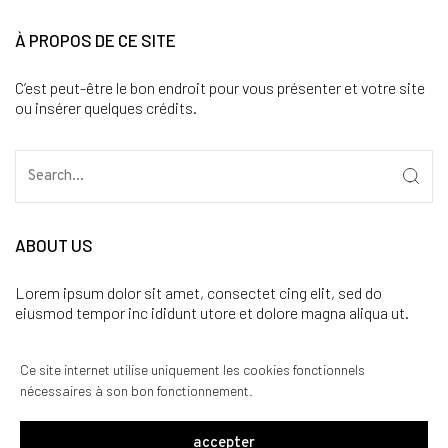
À PROPOS DE CE SITE
C’est peut-être le bon endroit pour vous présenter et votre site
ou insérer quelques crédits.
ABOUT US
Lorem ipsum dolor sit amet, consectet cing elit, sed do
eiusmod tempor inc ididunt utore et dolore magna aliqua ut.
CATÉGORIES
Ce site internet utilise uniquement les cookies fonctionnels
nécessaires à son bon fonctionnement.
Aucune catégorie
accepter