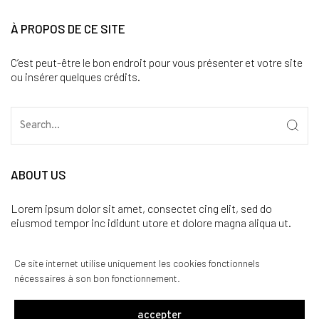
À PROPOS DE CE SITE
C’est peut-être le bon endroit pour vous présenter et votre site
ou insérer quelques crédits.
ABOUT US
Lorem ipsum dolor sit amet, consectet cing elit, sed do
eiusmod tempor inc ididunt utore et dolore magna aliqua ut.
CATÉGORIES
Ce site internet utilise uniquement les cookies fonctionnels
nécessaires à son bon fonctionnement.
Aucune catégorie
accepter